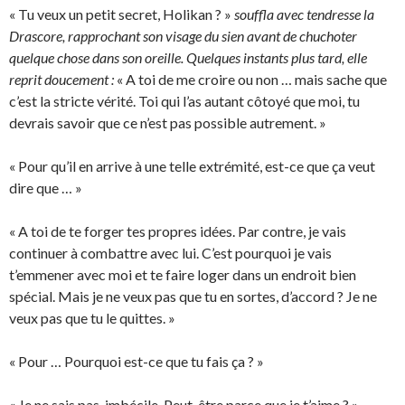
« Tu veux un petit secret, Holikan ? »
souffla avec tendresse la
Drascore, rapprochant son visage du sien avant de chuchoter
quelque chose dans son oreille. Quelques instants plus tard, elle
reprit doucement :
« A toi de me croire ou non … mais sache que
c’est la stricte vérité. Toi qui l’as autant côtoyé que moi, tu
devrais savoir que ce n’est pas possible autrement. »
« Pour qu’il en arrive à une telle extrémité, est-ce que ça veut
dire que … »
« A toi de te forger tes propres idées. Par contre, je vais
continuer à combattre avec lui. C’est pourquoi je vais
t’emmener avec moi et te faire loger dans un endroit bien
spécial. Mais je ne veux pas que tu en sortes, d’accord ? Je ne
veux pas que tu le quittes. »
« Pour … Pourquoi est-ce que tu fais ça ? »
« Je ne sais pas, imbécile. Peut-être parce que je t’aime ? »