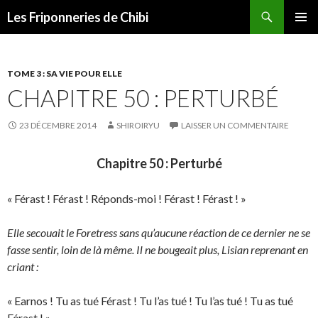
Recherche
Les Friponneries de Chibi
ALLER
MENU
AU
PRINCI
CONTENU
TOME 3 : SA VIE POUR ELLE
CHAPITRE 50 : PERTURBÉ
23 DÉCEMBRE 2014
SHIROIRYU
LAISSER UN COMMENTAIRE
Chapitre 50 : Perturbé
« Férast ! Férast ! Réponds-moi ! Férast ! Férast ! »
Elle secouait le Foretress sans qu’aucune réaction de ce dernier ne se
fasse sentir, loin de là même. Il ne bougeait plus, Lisian reprenant en
criant :
« Earnos ! Tu as tué Férast ! Tu l’as tué ! Tu l’as tué ! Tu as tué
Férast ! »