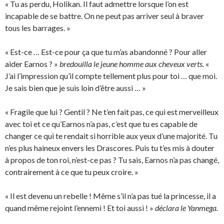
« Tu as perdu, Holikan. Il faut admettre lorsque l’on est
incapable de se battre. On ne peut pas arriver seul à braver
tous les barrages. »
« Est-ce … Est-ce pour ça que tu m’as abandonné ? Pour aller
aider Earnos ? »
bredouilla le jeune homme aux cheveux verts.
«
J’ai l’impression qu’il compte tellement plus pour toi … que moi.
Je sais bien que je suis loin d’être aussi … »
« Fragile que lui ? Gentil ? Ne t’en fait pas, ce qui est merveilleux
avec toi et ce qu’Earnos n’a pas, c’est que tu es capable de
changer ce qui te rendait si horrible aux yeux d’une majorité. Tu
n’es plus haineux envers les Drascores. Puis tu t’es mis à douter
à propos de ton roi, n’est-ce pas ? Tu sais, Earnos n’a pas changé,
contrairement à ce que tu peux croire. »
« Il est devenu un rebelle ! Même s’il n’a pas tué la princesse, il a
quand même rejoint l’ennemi ! Et toi aussi ! »
déclara le Yanmega.