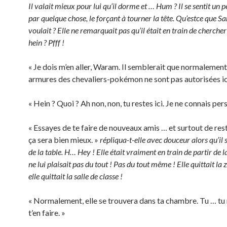
Il valait mieux pour lui qu’il dorme et … Hum ? Il se sentit un 
par quelque chose, le forçant à tourner la tête. Qu’estce que Sar
voulait ? Elle ne remarquait pas qu’il était en train de cherche
hein ? Pfff !
« Je dois m’en aller, Waram. Il semblerait que normalement,
armures des chevaliers-pokémon ne sont pas autorisées ici
« Hein ? Quoi ? Ah non, non, tu restes ici. Je ne connais per
« Essayes de te faire de nouveaux amis … et surtout de rest
ça sera bien mieux. »
répliqua-t-elle avec douceur alors qu’il 
de la table. H… Hey ! Elle était vraiment en train de partir de l
ne lui plaisait pas du tout ! Pas du tout même ! Elle quittait la z
elle quittait la salle de classe !
« Normalement, elle se trouvera dans ta chambre. Tu … tu 
t’en faire. »