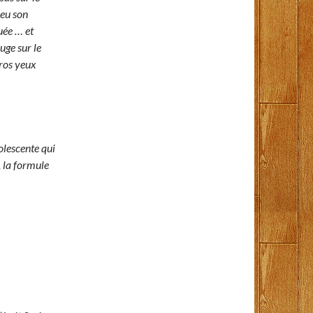
peu son
uée … et
ouge sur le
gros yeux
olescente qui
, la formule