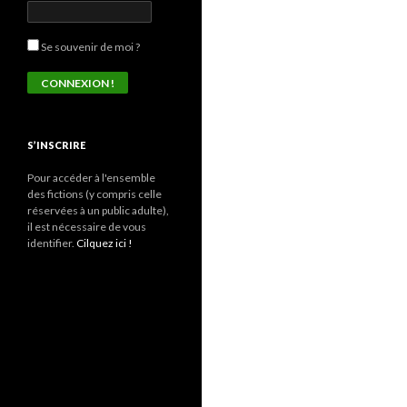
Se souvenir de moi ?
S’INSCRIRE
Pour accéder à l'ensemble
des fictions (y compris celle
réservées à un public adulte),
il est nécessaire de vous
identifier.
Cilquez ici !