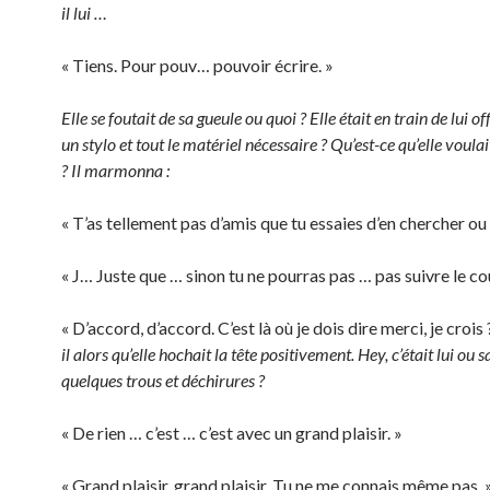
il lui …
« Tiens. Pour pouv… pouvoir écrire. »
Elle se foutait de sa gueule ou quoi ? Elle était en train de lui of
un stylo et tout le matériel nécessaire ? Qu’est-ce qu’elle voulai
? Il marmonna :
« T’as tellement pas d’amis que tu essaies d’en chercher ou 
« J… Juste que … sinon tu ne pourras pas … pas suivre le co
« D’accord, d’accord. C’est là où je dois dire merci, je crois 
il alors qu’elle hochait la tête positivement. Hey, c’était lui ou 
quelques trous et déchirures ?
« De rien … c’est … c’est avec un grand plaisir. »
« Grand plaisir, grand plaisir. Tu ne me connais même pas. 