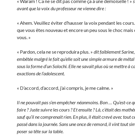
« Waram ! Ca ne se dit pas comme ça à une demoiselle ! »
s
avant que la voix du professeur ne vienne dire :
« Ahem. Veuillez éviter d’hausser la voix pendant les cours.
que vous êtes nouveau et encore un peu sous le choc mais
vous. »
« Pardon, cela ne se reproduira plus. »
dit faiblement Sarine,
embêtée malgré le fait qu’elle soit une simple armure de métal
sous la forme d’un Solochi. Elle ne savait plus où se mettre à c
exactions de l’adolescent.
« D’accord, d’accord, j’ai compris, je me calme. »
Il ne pouvait pas s’en empêcher néanmoins. Bon … Qu’est-ce qu
faire ? Juste suivre les cours ? Et ensuite ? Là, c’était des mat
sauf qu’il ne comprenait rien. En plus, il était crevé avec tout ce
passé dans la journée. Sans une once de remord, il vint tout s
poser sa tête sur la table.