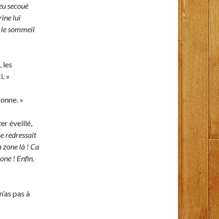
peu secoué
ine lui
r le sommeil
 les
. »
sonne. »
er éveillé,
se redressait
a zone là ! Ca
one ! Enfin,
n’as pas à