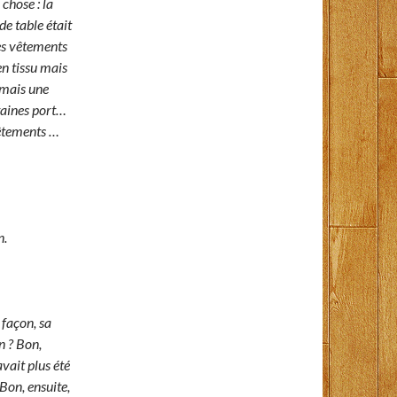
chose : la
de table était
des vêtements
en tissu mais
 mais une
rtaines port…
 vêtements …
n.
façon, sa
n ? Bon,
avait plus été
 Bon, ensuite,