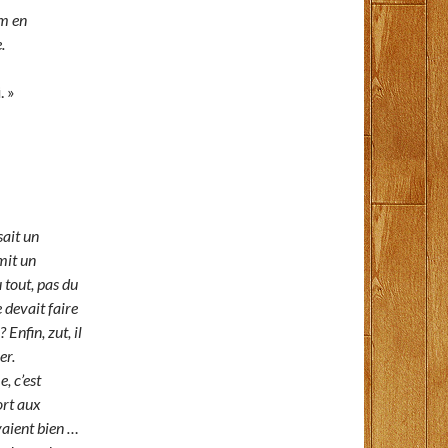
m en
.
. »
sait un
émit un
 tout, pas du
e devait faire
 Enfin, zut, il
er.
, c’est
ort aux
vaient bien …