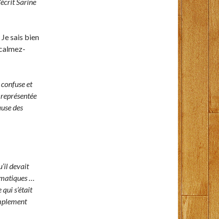
’écrit Sarine
 Je sais bien
 calmez-
 confuse et
 représentée
ause des
’il devait
hématiques …
 qui s’était
implement