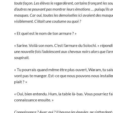
toute façon. Les élèves le regardèrent, certains fronçant les sou
d’autres ne pouvant pas montrer leurs émotions … puisqu’ils a
masques. Car oui, toutes les demoiselles ici avaient des masqu
visiblement. C’était une coutume ou quoi ?
« Et quel est le nom de ton armure ? »
« Sarine. Voilà son nom. C’est l’armure du Solochi. »
répondi
une nouvelle fois l’adolescent aux cheveux noirs alors que l’a
soupirait.
« Tu pourrais quand même être plus ouvert, Waram, tu sais 
vont pas te manger. Est-ce que nous pouvons nous installer,
plaît ? »
« Oui, bien entendu. Hum, la table là-bas. Vous pourriez fa
connaissance ensuite. »
Connaissance ? Avec qui ? Il haussa les épaules, ne s’attardant 