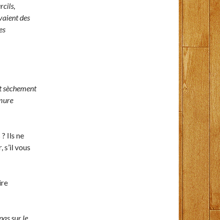
rcils,
vaient des
es
t sèchement
rmure
? Ils ne
 s’il vous
ire
pas sur le