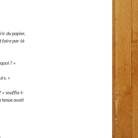
frir du papier,
t faire par-là
quoi ? »
urs. »
? »
souffla-t-
sa tenue avait
»