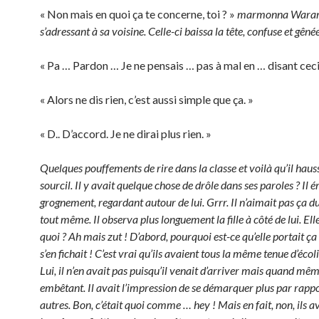
« Non mais en quoi ça te concerne, toi ? »
marmonna Wara
s’adressant à sa voisine. Celle-ci baissa la tête, confuse et gênée
« Pa … Pardon … Je ne pensais … pas à mal en … disant ceci
« Alors ne dis rien, c’est aussi simple que ça. »
« D.. D’accord. Je ne dirai plus rien. »
Quelques pouffements de rire dans la classe et voilà qu’il haus
sourcil. Il y avait quelque chose de drôle dans ses paroles ? Il 
grognement, regardant autour de lui. Grrr. Il n’aimait pas ça du
tout même. Il observa plus longuement la fille à côté de lui. Ell
quoi ? Ah mais zut ! D’abord, pourquoi est-ce qu’elle portait ça ?
s’en fichait ! C’est vrai qu’ils avaient tous la même tenue d’écoli
Lui, il n’en avait pas puisqu’il venait d’arriver mais quand même
embêtant. Il avait l’impression de se démarquer plus par rapp
autres. Bon, c’était quoi comme … hey ! Mais en fait, non, ils a