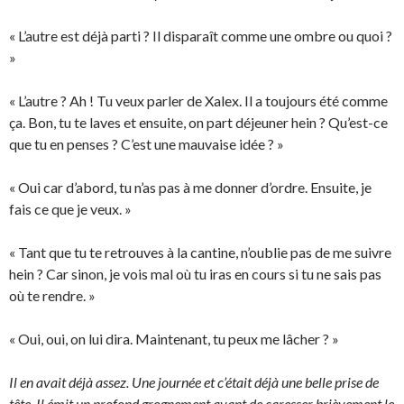
« L’autre est déjà parti ? Il disparaît comme une ombre ou quoi ?
»
« L’autre ? Ah ! Tu veux parler de Xalex. Il a toujours été comme
ça. Bon, tu te laves et ensuite, on part déjeuner hein ? Qu’est-ce
que tu en penses ? C’est une mauvaise idée ? »
« Oui car d’abord, tu n’as pas à me donner d’ordre. Ensuite, je
fais ce que je veux. »
« Tant que tu te retrouves à la cantine, n’oublie pas de me suivre
hein ? Car sinon, je vois mal où tu iras en cours si tu ne sais pas
où te rendre. »
« Oui, oui, on lui dira. Maintenant, tu peux me lâcher ? »
Il en avait déjà assez. Une journée et c’était déjà une belle prise de
tête. Il émit un profond grognement avant de caresser brièvement le