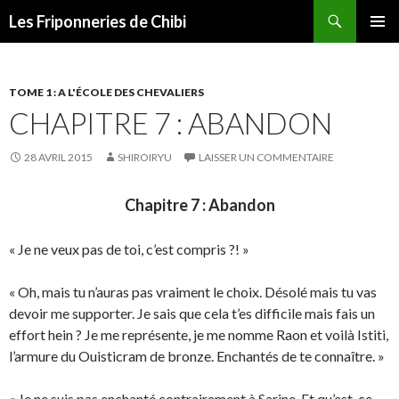
Recherche
Les Friponneries de Chibi
ALLER
MENU
AU
PRINCI
CONTENU
TOME 1 : A L'ÉCOLE DES CHEVALIERS
CHAPITRE 7 : ABANDON
28 AVRIL 2015
SHIROIRYU
LAISSER UN COMMENTAIRE
Chapitre 7 : Abandon
« Je ne veux pas de toi, c’est compris ?! »
« Oh, mais tu n’auras pas vraiment le choix. Désolé mais tu vas
devoir me supporter. Je sais que cela t’es difficile mais fais un
effort hein ? Je me représente, je me nomme Raon et voilà Istiti,
l’armure du Ouisticram de bronze. Enchantés de te connaître. »
« Je ne suis pas enchanté contrairement à Sarine. Et qu’est-ce