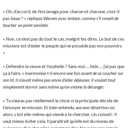
« Oh, d’accord, de l’esclavage pour chacun et chacune, s’est-il
pas beau ? »
répliqua Waram avec lenteur, comme s’il venait de
toucher un point sensible.
« Non, ce n’est pas du tout le cas, malgré tes dires. Le but de ces
missions est d’aider le peuple qui ne possède pas nos pouvoirs.
»
« Défendre la veuve et l’orphelin ? Sans moi … hein … j’ai pas que
ça à faire. »
marmonna-t-il encore une fois avant de se coucher sur
son lit. Il n’avait même pas envie d’aller déjeuner, il voulait tout
simplement dormir sans même qu’on vienne le déranger.
« Tu n’auras pas réellement le choix si la principale décide de
t’envoyer en mission. Et bien entendu, aucune désertion ou
alors, c’est elle-même qui viendra te chercher. Un conseil : il
vaut mieux éviter cela. Il paraitrait qu’elle est du niveau de
puissance d’un chevalier-pokémon d’or. Nous n’avons jamais