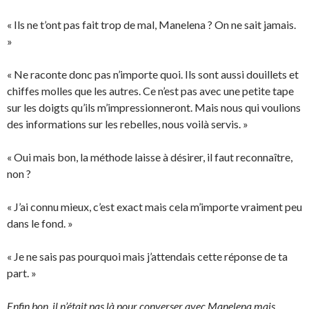
« Ils ne t’ont pas fait trop de mal, Manelena ? On ne sait jamais.
»
« Ne raconte donc pas n’importe quoi. Ils sont aussi douillets et
chiffes molles que les autres. Ce n’est pas avec une petite tape
sur les doigts qu’ils m’impressionneront. Mais nous qui voulions
des informations sur les rebelles, nous voilà servis. »
« Oui mais bon, la méthode laisse à désirer, il faut reconnaître,
non ?
« J’ai connu mieux, c’est exact mais cela m’importe vraiment peu
dans le fond. »
« Je ne sais pas pourquoi mais j’attendais cette réponse de ta
part. »
Enfin bon, il n’était pas là pour converser avec Manelena mais