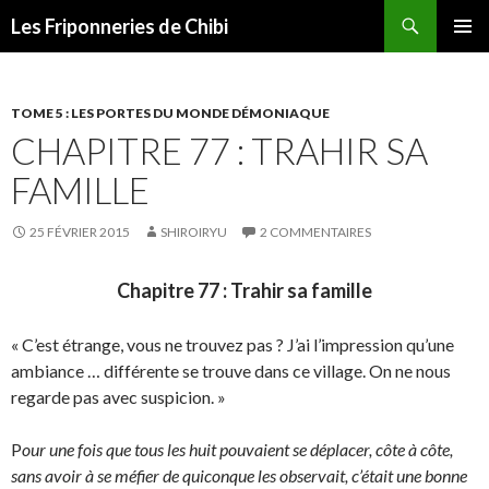
Recherche
Les Friponneries de Chibi
ALLER
MENU
AU
PRINCI
CONTENU
TOME 5 : LES PORTES DU MONDE DÉMONIAQUE
CHAPITRE 77 : TRAHIR SA
FAMILLE
25 FÉVRIER 2015
SHIROIRYU
2 COMMENTAIRES
Chapitre 77 : Trahir sa famille
« C’est étrange, vous ne trouvez pas ? J’ai l’impression qu’une
ambiance … différente se trouve dans ce village. On ne nous
regarde pas avec suspicion. »
P
our une fois que tous les huit pouvaient se déplacer, côte à côte,
sans avoir à se méfier de quiconque les observait, c’était une bonne