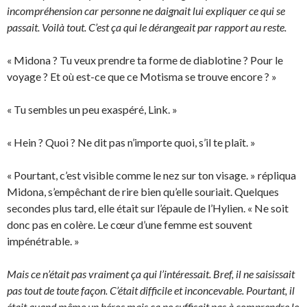
incompréhension car personne ne daignait lui expliquer ce qui se
passait. Voilà tout. C’est ça qui le dérangeait par rapport au reste.
« Midona ? Tu veux prendre ta forme de diablotine ? Pour le
voyage ? Et où est-ce que ce Motisma se trouve encore ? »
« Tu sembles un peu exaspéré, Link. »
« Hein ? Quoi ? Ne dit pas n’importe quoi, s’il te plaît. »
« Pourtant, c’est visible comme le nez sur ton visage. » répliqua
Midona, s’empêchant de rire bien qu’elle souriait. Quelques
secondes plus tard, elle était sur l’épaule de l’Hylien. « Ne soit
donc pas en colère. Le cœur d’une femme est souvent
impénétrable. »
Mais ce n’était pas vraiment ça qui l’intéressait. Bref, il ne saisissait
pas tout de toute façon. C’était difficile et inconcevable. Pourtant, il
était quand même un héros mais ça ne suffisait pas à comprendre le