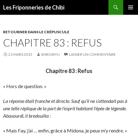
Recherche
Les Friponneries de Chibi
ALLER
MENU
AU
PRINCI
CONTENU
RETOURNER DANS LE CRÉPUSCULE
CHAPITRE 83 : REFUS
21 MARS 2015
SHIROIRYU
LAISSER UN COMMENTAIRE
Chapitre 83 : Refus
« Hors de question. »
La réponse était franche et directe. Sauf qu’il ne s’attendait pas à
une telle réplique de la part de l’esprit habitant l’épée de légende.
Abasourdi, il bredouilla :
« Mais Fay, j’ai … enfin, grâce à Midona, je peux m’y rendre. »