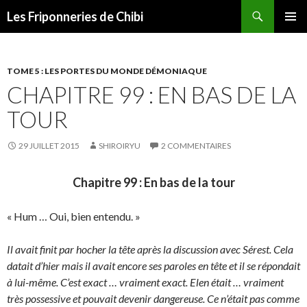
Recherche
Les Friponneries de Chibi
ALLER
MENU
AU
PRINCI
CONTENU
TOME 5 : LES PORTES DU MONDE DÉMONIAQUE
CHAPITRE 99 : EN BAS DE LA
TOUR
29 JUILLET 2015
SHIROIRYU
2 COMMENTAIRES
Chapitre 99 : En bas de la tour
« Hum … Oui, bien entendu. »
Il avait finit par hocher la tête après la discussion avec Sérest. Cela
datait d’hier mais il avait encore ses paroles en tête et il se répondait
à lui-même. C’est exact … vraiment exact. Elen était … vraiment
très possessive et pouvait devenir dangereuse. Ce n’était pas comme