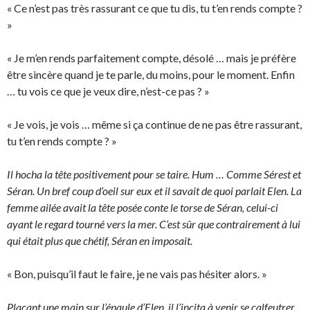
« Ce n’est pas très rassurant ce que tu dis, tu t’en rends compte ?
»
« Je m’en rends parfaitement compte, désolé … mais je préfère
être sincère quand je te parle, du moins, pour le moment. Enfin
… tu vois ce que je veux dire, n’est-ce pas ? »
« Je vois, je vois … même si ça continue de ne pas être rassurant,
tu t’en rends compte ? »
Il hocha la tête positivement pour se taire. Hum … Comme Sérest et
Séran. Un bref coup d’oeil sur eux et il savait de quoi parlait Elen. La
femme ailée avait la tête posée conte le torse de Séran, celui-ci
ayant le regard tourné vers la mer. C’est sûr que contrairement à lui
qui était plus que chétif, Séran en imposait.
« Bon, puisqu’il faut le faire, je ne vais pas hésiter alors. »
Plaçant une main sur l’épaule d’Elen, il l’incita à venir se calfeutrer