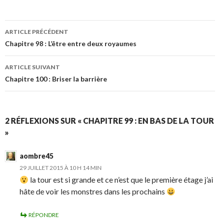
Navigation
ARTICLE PRÉCÉDENT
des
Chapitre 98 : L’être entre deux royaumes
articles
ARTICLE SUIVANT
Chapitre 100 : Briser la barrière
2 RÉFLEXIONS SUR « CHAPITRE 99 : EN BAS DE LA TOUR
»
aombre45
29 JUILLET 2015 À 10 H 14 MIN
la tour est si grande et ce n’est que le première étage j’ai
hâte de voir les monstres dans les prochains
RÉPONDRE