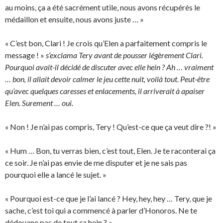
au moins, ça a été sacrément utile, nous avons récupérés le
médaillon et ensuite, nous avons juste … »
« C’est bon, Clari ! Je crois qu’Elen a parfaitement compris le
message ! »
s’exclama Tery avant de pousser légèrement Clari.
Pourquoi avait-il décidé de discuter avec elle hein ? Ah … vraiment
… bon, il allait devoir calmer le jeu cette nuit, voilà tout. Peut-être
qu’avec quelques caresses et enlacements, il arriverait à apaiser
Elen. Surement … oui.
« Non ! Je n’ai pas compris, Tery ! Qu’est-ce que ça veut dire ?! »
« Hum … Bon, tu verras bien, c’est tout, Elen. Je te raconterai ça
ce soir. Je n’ai pas envie de me disputer et je ne sais pas
pourquoi elle a lancé le sujet. »
« Pourquoi est-ce que je l’ai lancé ? Hey, hey, hey … Tery, que je
sache, c’est toi qui a commencé à parler d’Honoros. Ne te
dédouane pas de tout ça hein ? »