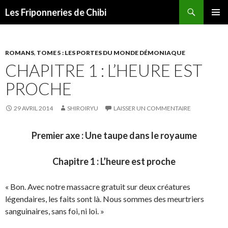
Recherche
Les Friponneries de Chibi
ALLER
MENU
AU
PRINCI
CONTENU
ROMANS
,
TOME 5 : LES PORTES DU MONDE DÉMONIAQUE
CHAPITRE 1 : L’HEURE EST
PROCHE
29 AVRIL 2014
SHIROIRYU
LAISSER UN COMMENTAIRE
Premier axe : Une taupe dans le royaume
Chapitre 1 : L’heure est proche
« Bon. Avec notre massacre gratuit sur deux créatures
légendaires, les faits sont là. Nous sommes des meurtriers
sanguinaires, sans foi, ni loi. »