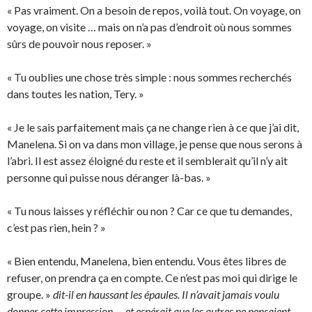
« Pas vraiment. On a besoin de repos, voilà tout. On voyage, on
voyage, on visite … mais on n’a pas d’endroit où nous sommes
sûrs de pouvoir nous reposer. »
« Tu oublies une chose très simple : nous sommes recherchés
dans toutes les nation, Tery. »
« Je le sais parfaitement mais ça ne change rien à ce que j’ai dit,
Manelena. Si on va dans mon village, je pense que nous serons à
l’abri. Il est assez éloigné du reste et il semblerait qu’il n’y ait
personne qui puisse nous déranger là-bas. »
« Tu nous laisses y réfléchir ou non ? Car ce que tu demandes,
c’est pas rien, hein ? »
« Bien entendu, Manelena, bien entendu. Vous êtes libres de
refuser, on prendra ça en compte. Ce n’est pas moi qui dirige le
groupe. »
dit-il en haussant les épaules. Il n’avait jamais voulu
donner cette impression … et espérait que les autres ne pensaient