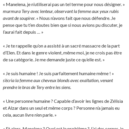
« Manelena, je n’utiliserai pas un tel terme pour nous désigner. »
murmura Tery avec lenteur, observant la femme aux yeux rubis
avant de soupirer.
« Nous n’avons fait que nous défendre. Je
pense que tu t’en doutes bien que si nous avions pu discuter, je
l’aurai fait depuis … »
« Je te rappelle qu’on a assisté à un sacré massacre de la part
d’Elen. Et dans le genre violent, même moi, je ne crois pas être
de sa catégorie. Je me demande juste ce qu’elle est. »
« Je suis humaine ! Je suis parfaitement humaine même ! »
s’écria la femme aux cheveux blonds avec exaltation, venant
prendre le bras de Tery entre les siens.
« Une personne humaine ? Capable d’avoir les lignes de Zélisia
et Alzar dans un seul et même corps ? Personne n’a jamais eu
cela, aucun livre n’en parle. »
« Et alors, Manelena ? Quel est le problème ? J’ai des cornes, je