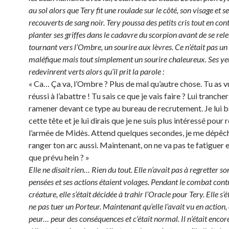
au sol alors que Tery fit une roulade sur le côté, son visage et s
recouverts de sang noir. Tery poussa des petits cris tout en con
planter ses griffes dans le cadavre du scorpion avant de se rele
tournant vers l’Ombre, un sourire aux lèvres. Ce n’était pas un
maléfique mais tout simplement un sourire chaleureux. Ses y
redevinrent verts alors qu’il prit la parole :
« Ca… Ça va, l’Ombre ? Plus de mal qu’autre chose. Tu as v
réussi à l’abattre ! Tu sais ce que je vais faire ? Lui trancher 
ramener devant ce type au bureau de recrutement. Je lui b
cette tête et je lui dirais que je ne suis plus intéressé pour 
l’armée de Midès. Attend quelques secondes, je me dépêc
ranger ton arc aussi. Maintenant, on ne va pas te fatiguer 
que prévu hein ? »
Elle ne disait rien… Rien du tout. Elle n’avait pas à regretter so
pensées et ses actions étaient volages. Pendant le combat cont
créature, elle s’était décidée à trahir l’Oracle pour Tery. Elle s’
ne pas tuer un Porteur. Maintenant qu’elle l’avait vu en action, 
peur… peur des conséquences et c’était normal. Il n’était encor