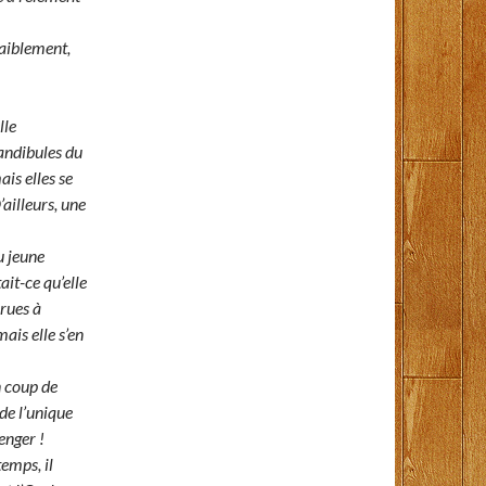
aiblement,
lle
andibules du
ais elles se
’ailleurs, une
u jeune
ait-ce qu’elle
arues à
mais elle s’en
n coup de
 de l’unique
enger !
temps, il