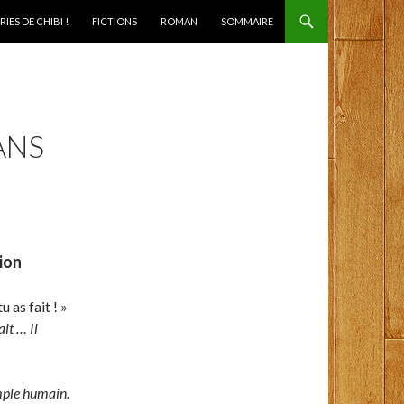
IES DE CHIBI !
FICTIONS
ROMAN
SOMMAIRE
ANS
ion
 as fait ! »
it … Il
simple humain.