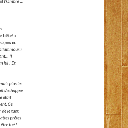
r et l’Ombre …
as
le bête! »
u à peu en
 allait mourir
ant… Il
n lui ! Et
mais plus les
ait s’échapper
e était
ent. Ce
 de le tuer.
pattes prêtes
être tué !