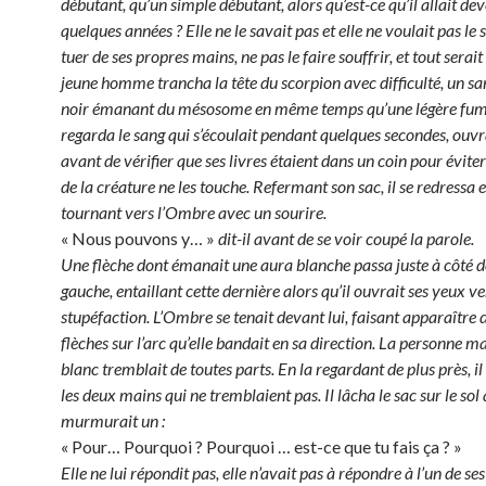
débutant, qu’un simple débutant, alors qu’est-ce qu’il allait deve
quelques années ? Elle ne le savait pas et elle ne voulait pas le 
tuer de ses propres mains, ne pas le faire souffrir, et tout serait
jeune homme trancha la tête du scorpion avec difficulté, un san
noir émanant du mésosome en même temps qu’une légère fumé
regarda le sang qui s’écoulait pendant quelques secondes, ouvr
avant de vérifier que ses livres étaient dans un coin pour éviter
de la créature ne les touche. Refermant son sac, il se redressa e
tournant vers l’Ombre avec un sourire.
« Nous pouvons y… »
dit-il avant de se voir coupé la parole.
Une flèche dont émanait une aura blanche passa juste à côté d
gauche, entaillant cette dernière alors qu’il ouvrait ses yeux ve
stupéfaction. L’Ombre se tenait devant lui, faisant apparaître 
flèches sur l’arc qu’elle bandait en sa direction. La personne 
blanc tremblait de toutes parts. En la regardant de plus près, il
les deux mains qui ne tremblaient pas. Il lâcha le sac sur le sol 
murmurait un :
« Pour… Pourquoi ? Pourquoi … est-ce que tu fais ça ? »
Elle ne lui répondit pas, elle n’avait pas à répondre à l’un de se