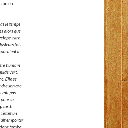
es ou en
Pas le temps
res alors que
yclope, rare
lusieurs fois
couraient le
 être humain
quide vert,
c. Elle se
ndre son arc.
’avait pas
 pour la
p tard.
c’était un
llait emporter
cyclope tomba