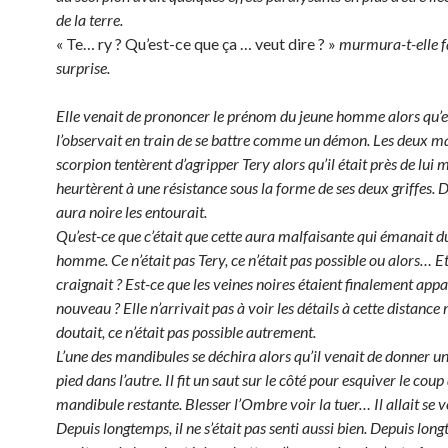
de la terre.
« Te… ry ? Qu’est-ce que ça … veut dire ? »
murmura-t-elle f
surprise.
Elle venait de prononcer le prénom du jeune homme alors qu’e
l’observait en train de se battre comme un démon. Les deux m
scorpion tentèrent d’agripper Tery alors qu’il était près de lui m
heurtèrent à une résistance sous la forme de ses deux griffes. D
aura noire les entourait.
Qu’est-ce que c’était que cette aura malfaisante qui émanait d
homme. Ce n’était pas Tery, ce n’était pas possible ou alors… Et
craignait ? Est-ce que les veines noires étaient finalement app
nouveau ? Elle n’arrivait pas à voir les détails à cette distance 
doutait, ce n’était pas possible autrement.
L’une des mandibules se déchira alors qu’il venait de donner u
pied dans l’autre. Il fit un saut sur le côté pour esquiver le coup
mandibule restante. Blesser l’Ombre voir la tuer… Il allait se v
Depuis longtemps, il ne s’était pas senti aussi bien. Depuis long