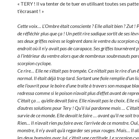
« TERY ! Il va tenter de te tuer en utilisant toutes ses patt
t’écrasant ! »
Cette voix… L’Ombre était consciente ? Elle allait bien ? Zut ! 
de réfléchir plus que ça ! Un petit rire sadique sortit de ses lèv
ses deux griffes noires se logèrent dans le ventre du scorpion c
endroit où il n’y avait pas de carapace. Ses griffes tournèrent p
à l’intérieur du ventre alors que de nombreux soubresauts par
scorpion cyclope.
Ce rire… Elle ne s’était pas trompée. Ce n’était pas le rire d’un
normal. Il était déjà trop tard. Sortant une fiole remplie d’un li
elle l’ouvrit pour le boire d’une traite à travers son masque blan
redressa comme si le poison n’avait plus d’effet avant de repre
C’était ça … qu’elle devait faire. Elle n’avait pas le choix. Elle n
d’autres solutions pour Tery ! Qu’il lui pardonne mais … C’était
survie de ce monde. Elle devait le faire … avant qu’il ne soit tro
Rien… Il n’avait rien pu faire avec l’arrivée de ce monstre. Oui, 
monstre, il n’y avait qu’à regarder ses yeux rouges. Mais… Il a
les deux humains avec lui, c’était une certitude. Le scorpion 