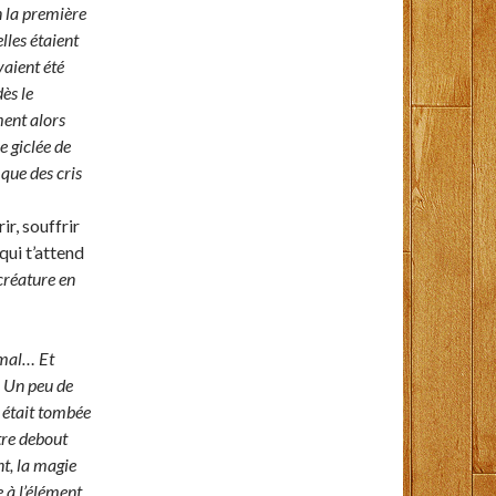
n la première
lles étaient
vaient été
ès le
ment alors
e giclée de
 que des cris
ir, souffrir
ui t’attend
 créature en
i mal… Et
e. Un peu de
le était tombée
tre debout
nt, la magie
e à l’élément