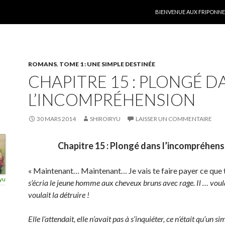
ALLER AU CONTENU
BIENVENUE AUX FRIPONNER
ROMANS
,
TOME 1 : UNE SIMPLE DESTINÉE
CHAPITRE 15 : PLONGÉ D
L’INCOMPRÉHENSION
30 MARS 2014
SHIROIRYU
LAISSER UN COMMENTAIRE
Chapitre 15 : Plongé dans l’incompréhens
« Maintenant… Maintenant… Je vais te faire payer ce que tu
yu
s’écria le jeune homme aux cheveux bruns avec rage. Il … voula
voulait la détruire !
Elle l’attendait, elle n’avait pas à s’inquiéter, ce n’était qu’un 