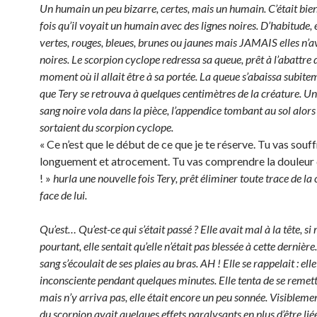
Un humain un peu bizarre, certes, mais un humain. C’était bie
fois qu’il voyait un humain avec des lignes noires. D’habitude, e
vertes, rouges, bleues, brunes ou jaunes mais JAMAIS elles n’a
noires. Le scorpion cyclope redressa sa queue, prêt à l’abattre d
moment où il allait être à sa portée. La queue s’abaissa subite
que Tery se retrouva à quelques centimètres de la créature. Un
sang noire vola dans la pièce, l’appendice tombant au sol alors
sortaient du scorpion cyclope.
« Ce n’est que le début de ce que je te réserve. Tu vas souffr
longuement et atrocement. Tu vas comprendre la douleur q
! »
hurla une nouvelle fois Tery, prêt éliminer toute trace de la
face de lui.
Qu’est… Qu’est-ce qui s’était passé ? Elle avait mal à la tête, s
pourtant, elle sentait qu’elle n’était pas blessée à cette dernièr
sang s’écoulait de ses plaies au bras. AH ! Elle se rappelait : el
inconsciente pendant quelques minutes. Elle tenta de se remet
mais n’y arriva pas, elle était encore un peu sonnée. Visibleme
du scorpion avait quelques effets paralysants en plus d’être lié