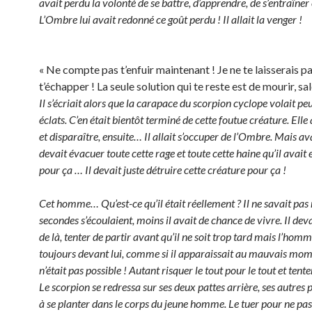
avait perdu la volonté de se battre, d’apprendre, de s’entraîne
L’Ombre lui avait redonné ce goût perdu ! Il allait la venger !
« Ne compte pas t’enfuir maintenant ! Je ne te laisserais p
t’échapper ! La seule solution qui te reste est de mourir, sa
Il s’écriait alors que la carapace du scorpion cyclope volait pe
éclats. C’en était bientôt terminé de cette foutue créature. Elle
et disparaître, ensuite… Il allait s’occuper de l’Ombre. Mais av
devait évacuer toute cette rage et toute cette haine qu’il avait e
pour ça … Il devait juste détruire cette créature pour ça !
Cet homme… Qu’est-ce qu’il était réellement ? Il ne savait pas 
secondes s’écoulaient, moins il avait de chance de vivre. Il dev
de là, tenter de partir avant qu’il ne soit trop tard mais l’homm
toujours devant lui, comme si il apparaissait au mauvais mom
n’était pas possible ! Autant risquer le tout pour le tout et tenter
Le scorpion se redressa sur ses deux pattes arrière, ses autres 
à se planter dans le corps du jeune homme. Le tuer pour ne pas 