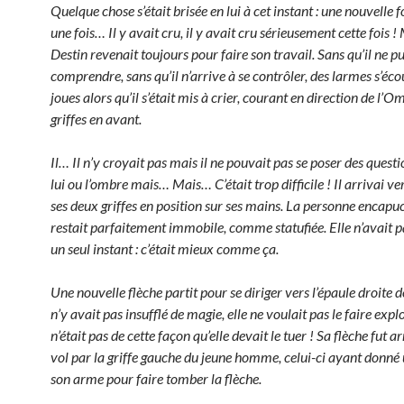
Quelque chose s’était brisée en lui à cet instant : une nouvelle
une fois… Il y avait cru, il y avait cru sérieusement cette fois !
Destin revenait toujours pour faire son travail. Sans qu’il ne pu
comprendre, sans qu’il n’arrive à se contrôler, des larmes s’éco
joues alors qu’il s’était mis à crier, courant en direction de l’O
griffes en avant.
Il… Il n’y croyait pas mais il ne pouvait pas se poser des questio
lui ou l’ombre mais… Mais… C’était trop difficile ! Il arrivai ve
ses deux griffes en position sur ses mains. La personne encap
restait parfaitement immobile, comme statufiée. Elle n’avait p
un seul instant : c’était mieux comme ça.
Une nouvelle flèche partit pour se diriger vers l’épaule droite de
n’y avait pas insufflé de magie, elle ne voulait pas le faire expl
n’était pas de cette façon qu’elle devait le tuer ! Sa flèche fut a
vol par la griffe gauche du jeune homme, celui-ci ayant donné
son arme pour faire tomber la flèche.