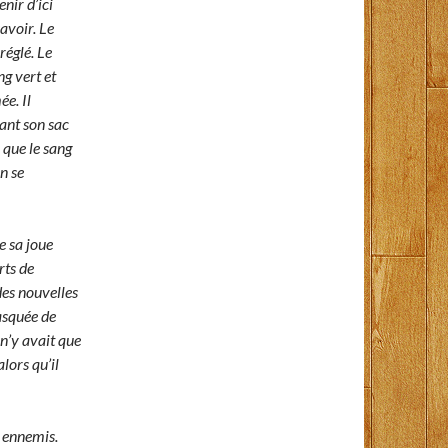
nir d’ici
savoir. Le
 réglé. Le
g vert et
e. Il
ant son sac
 que le sang
n se
e sa joue
rts de
des nouvelles
masquée de
 n’y avait que
alors qu’il
s ennemis.