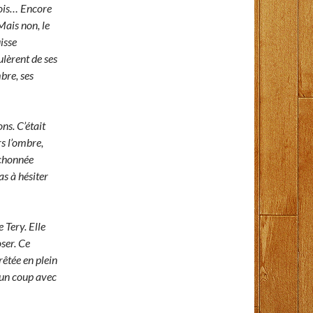
 fois… Encore
 Mais non, le
isse
ulèrent de ses
mbre, ses
ns. C’était
rs l’ombre,
uchonnée
as à hésiter
 Tery. Elle
oser. Ce
rrêtée en plein
 un coup avec