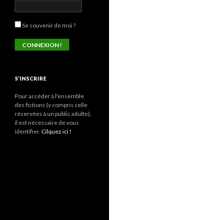
Se souvenir de moi ?
S’INSCRIRE
Pour accéder à l'ensemble
des fictions (y compris celle
réservées à un public adulte),
il est nécessaire de vous
identifier.
Cilquez ici !