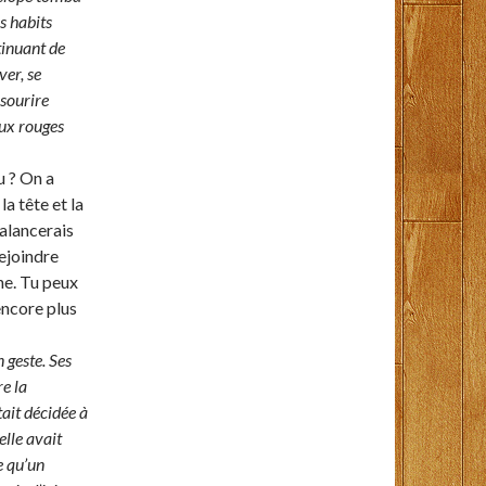
es habits
tinuant de
ver, se
 sourire
eux rouges
u ? On a
la tête et la
alancerais
rejoindre
he. Tu peux
encore plus
n geste. Ses
re la
était décidée à
elle avait
e qu’un