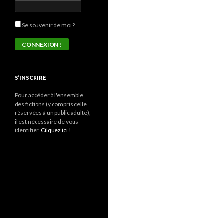
Se souvenir de moi ?
S’INSCRIRE
Pour accéder à l'ensemble
des fictions (y compris celle
réservées à un public adulte),
il est nécessaire de vous
identifier.
Cilquez ici !