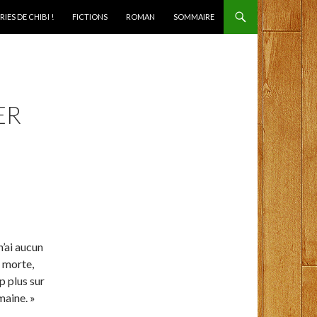
IES DE CHIBI !
FICTIONS
ROMAN
SOMMAIRE
ER
n’ai aucun
e morte,
p plus sur
maine. »