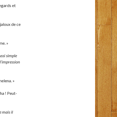
regards et
jaloux de ce
me. »
ussi simple
 l’impression
nelena. »
ha ! Peut-
 mais il