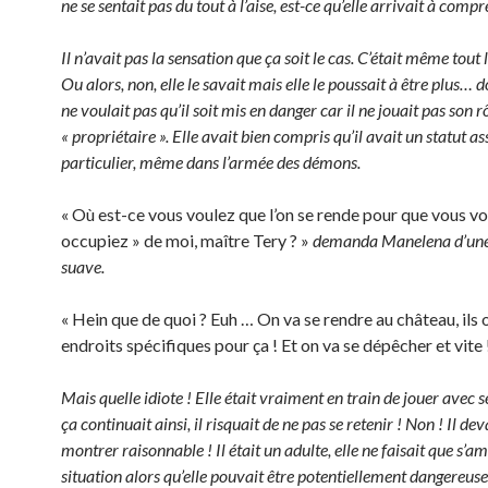
ne se sentait pas du tout à l’aise, est-ce qu’elle arrivait à comp
Il n’avait pas la sensation que ça soit le cas. C’était même tout 
Ou alors, non, elle le savait mais elle le poussait à être plus… 
ne voulait pas qu’il soit mis en danger car il ne jouait pas son
« propriétaire ». Elle avait bien compris qu’il avait un statut as
particulier, même dans l’armée des démons.
« Où est-ce vous voulez que l’on se rende pour que vous vo
occupiez » de moi, maître Tery ? »
demanda Manelena d’une
suave.
« Hein que de quoi ? Euh … On va se rendre au château, ils 
endroits spécifiques pour ça ! Et on va se dépêcher et vite 
Mais quelle idiote ! Elle était vraiment en train de jouer avec se
ça continuait ainsi, il risquait de ne pas se retenir ! Non ! Il dev
montrer raisonnable ! Il était un adulte, elle ne faisait que s’a
situation alors qu’elle pouvait être potentiellement dangereuse