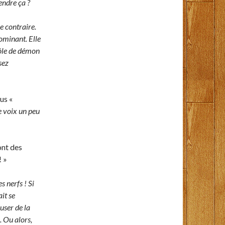
rendre ça ?
le contraire.
dominant. Elle
 rôle de démon
sez
us «
 voix un peu
ont des
! »
s nerfs ! Si
ait se
muser de la
. Ou alors,