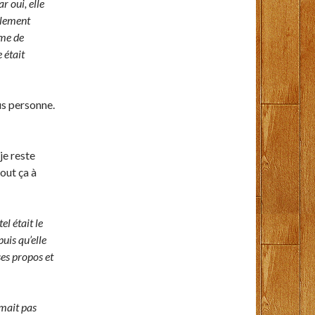
r oui, elle
alement
mme de
 était
lus personne.
je reste
tout ça à
el était le
puis qu’elle
ses propos et
imait pas