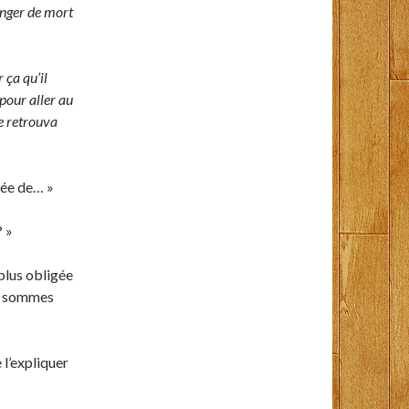
danger de mort
 ça qu’il
pour aller au
se retrouva
igée de… »
? »
 plus obligée
us sommes
l’expliquer