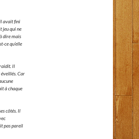
 avait fini
t jeu qui ne
 à dire mais
st-ce qu’elle
aidit. Il
 éveillés. Car
 aucune
sait à chaque
es côtés. Il
vec
it pas pareil