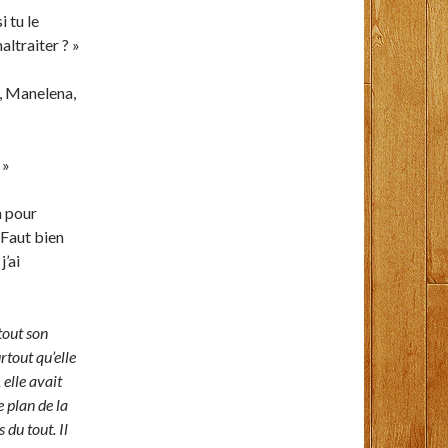
 tu le
altraiter ? »
e, Manelena,
 »
n pour
 Faut bien
j’ai
 tout son
rtout qu’elle
 elle avait
e plan de la
 du tout. Il