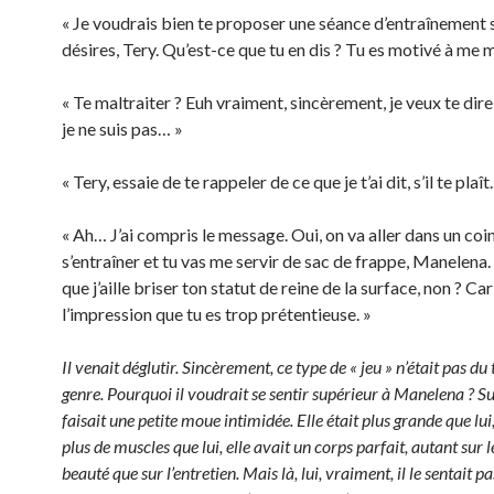
« Je voudrais bien te proposer une séance d’entraînement si
désires, Tery. Qu’est-ce que tu en dis ? Tu es motivé à me m
« Te maltraiter ? Euh vraiment, sincèrement, je veux te dir
je ne suis pas… »
« Tery, essaie de te rappeler de ce que je t’ai dit, s’il te plaît.
« Ah… J’ai compris le message. Oui, on va aller dans un coi
s’entraîner et tu vas me servir de sac de frappe, Manelena.
que j’aille briser ton statut de reine de la surface, non ? Car 
l’impression que tu es trop prétentieuse. »
Il venait déglutir. Sincèrement, ce type de « jeu » n’était pas du
genre. Pourquoi il voudrait se sentir supérieur à Manelena ? Su
faisait une petite moue intimidée. Elle était plus grande que lui,
plus de muscles que lui, elle avait un corps parfait, autant sur l
beauté que sur l’entretien. Mais là, lui, vraiment, il le sentait pas