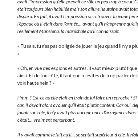
avait l’impression qu’elle prenait ce rôle un peu trop à coeur. Ca
était toujours bien habillée mais son allure hautaine avait tot
disparu. En fait, il avait l’impression de retrouver la jeune fe
l’époque où il était dans l’armée… avant qu’il n’apprenne qu’elle
réellement Manelena, la maréchale qu’il connaissait.
« Tu sais, tu n’es pas obligée de jouer le jeu quand il n’y a p
»
« Oh, en vue des espions et autres, il vaut mieux plutôt que 
ainsi. Et de ton côté, il faut que tu évites de trop parler de 
voix haute hein ? »
Hmm ? Est-ce qu’elle était en train de lui faire un reproche ? Si t
cas, il devait alors avouer qu’il était plutôt content. Car oui, de
jouait son rôle, il n’y avait plus aucune once d’arrogance dans 
c’était… vraiment perturbant.
Il y avait comme le fait qu’il… se sentait supérieur à elle. Il n’a