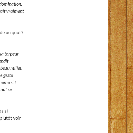
e domination.
était vraiment
nde ou quoi ?
 sa torpeur
endit
u beau milieu
e geste
même s’il
tout ce
s si
plutôt voir