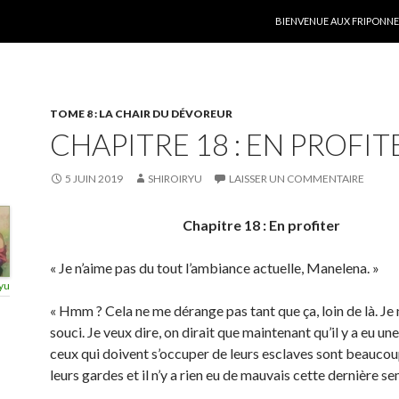
ALLER AU CONTENU
BIENVENUE AUX FRIPONNER
TOME 8 : LA CHAIR DU DÉVOREUR
CHAPITRE 18 : EN PROFIT
5 JUIN 2019
SHIROIRYU
LAISSER UN COMMENTAIRE
Chapitre 18 : En profiter
« Je n’aime pas du tout l’ambiance actuelle, Manelena. »
yu
« Hmm ? Cela ne me dérange pas tant que ça, loin de là. Je 
souci. Je veux dire, on dirait que maintenant qu’il y a eu un
ceux qui doivent s’occuper de leurs esclaves sont beaucou
leurs gardes et il n’y a rien eu de mauvais cette dernière se