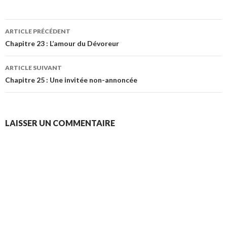
Navigation
ARTICLE PRÉCÉDENT
des
Chapitre 23 : L’amour du Dévoreur
articles
ARTICLE SUIVANT
Chapitre 25 : Une invitée non-annoncée
LAISSER UN COMMENTAIRE