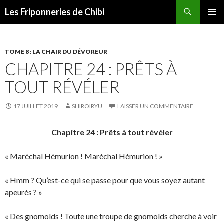
Recherche
Les Friponneries de Chibi
ALLER
MENU
AU
PRINCI
CONTENU
TOME 8 : LA CHAIR DU DÉVOREUR
CHAPITRE 24 : PRÊTS À
TOUT RÉVÉLER
17 JUILLET 2019
SHIROIRYU
LAISSER UN COMMENTAIRE
Chapitre 24 : Prêts à tout révéler
« Maréchal Hémurion ! Maréchal Hémurion ! »
« Hmm ? Qu’est-ce qui se passe pour que vous soyez autant
apeurés ? »
« Des gnomolds ! Toute une troupe de gnomolds cherche à voir