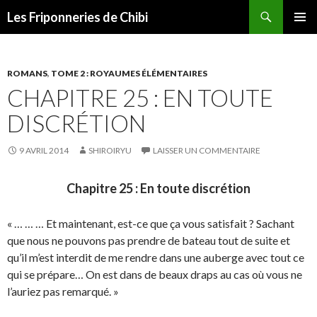
Recherche
Les Friponneries de Chibi
ALLER
MENU
AU
PRINCI
CONTENU
ROMANS
,
TOME 2 : ROYAUMES ÉLÉMENTAIRES
CHAPITRE 25 : EN TOUTE
DISCRÉTION
9 AVRIL 2014
SHIROIRYU
LAISSER UN COMMENTAIRE
Chapitre 25 : En toute discrétion
« … … … Et maintenant, est-ce que ça vous satisfait ? Sachant
que nous ne pouvons pas prendre de bateau tout de suite et
qu’il m’est interdit de me rendre dans une auberge avec tout ce
qui se prépare… On est dans de beaux draps au cas où vous ne
l’auriez pas remarqué. »