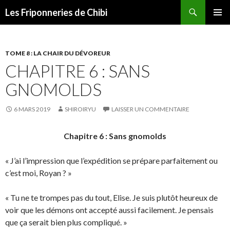
Recherche
Les Friponneries de Chibi
ALLER
MENU
AU
PRINCI
CONTENU
TOME 8 : LA CHAIR DU DÉVOREUR
CHAPITRE 6 : SANS
GNOMOLDS
6 MARS 2019
SHIROIRYU
LAISSER UN COMMENTAIRE
Chapitre 6 : Sans gnomolds
« J’ai l’impression que l’expédition se prépare parfaitement ou
c’est moi, Royan ? »
« Tu ne te trompes pas du tout, Elise. Je suis plutôt heureux de
voir que les démons ont accepté aussi facilement. Je pensais
que ça serait bien plus compliqué. »