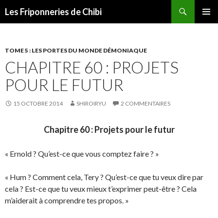
Recherche
Les Friponneries de Chibi
ALLER
MENU
AU
PRINCI
CONTENU
TOME 5 : LES PORTES DU MONDE DÉMONIAQUE
CHAPITRE 60 : PROJETS
POUR LE FUTUR
15 OCTOBRE 2014
SHIROIRYU
2 COMMENTAIRES
Chapitre 60 : Projets pour le futur
« Ernold ? Qu’est-ce que vous comptez faire ? »
« Hum ? Comment cela, Tery ? Qu’est-ce que tu veux dire par
cela ? Est-ce que tu veux mieux t’exprimer peut-être ? Cela
m’aiderait à comprendre tes propos. »