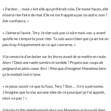
« Pardon … mais c’est elle qui préférait cela. De toute façon, elle
n’osera rien faire de mal. Elle ne me frappera pas ou autre, non ?
Aie confiance. »
« J’aimerai l’avoir, Tery. Je n’en suis pas si sûre mais vas-y avant
qu’elle ne s’emporte pour rien. Tu sais aussi bien que ça arrive un
peu trop fréquemment en ce qui concerne. »
Il la remercia d’un baiser sur les lèvres avant de se mettre en route.
Alors ? Dans une ruelle sombre et sordide ? Propice aux coups de
poignard en plein coeur. Brrr ! Rien que d’imaginer Manelena faire
ça le mettait mal à l’aise.
« Je peux savoir ce que tu fous, Tery ? Bon … Il n’y a personne.
J’imagine que tu n’as aucune idée de ce pourquoi je t’ai appelé,
n’est-ce pas ? »
Il hocha la tête négativement alors que Manelena se trouvait dans