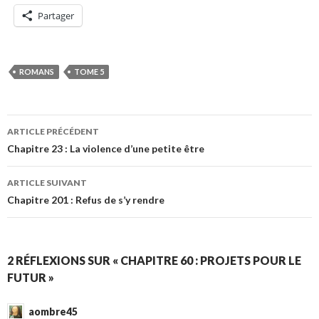
Partager
ROMANS
TOME 5
Navigation
ARTICLE PRÉCÉDENT
des
Chapitre 23 : La violence d’une petite être
articles
ARTICLE SUIVANT
Chapitre 201 : Refus de s’y rendre
2 RÉFLEXIONS SUR « CHAPITRE 60 : PROJETS POUR LE
FUTUR »
aombre45