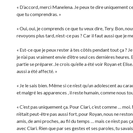
« D’accord, merci Manelena. Je peux te dire uniquement cel
que tu comprendras. »
« Oui, oui, je comprends ce que tu veux dire, Tery. Bon, no
revoyons plus tard, n’est-ce pas ? Car il faut aussi que je m
« Est-ce que je peux rester à tes côtés pendant tout ça ? Je
je n’ai pas vraiment envie d’être seul ces dernières heures. 
partie se préparer. Je crois qu’elle a été voir Royan et Elis
aussi a été affecté. »
« Je le sais bien. Même si ce n’est qu’un adolescent au cara
et malgré les apparences , il reste humain, comme nous tou
« C’est pas uniquement ça. Pour Clari, c’est comme … moi.
n’était peut-être pas aussi fort, pour Royan, nous ne resto
amis, de ami proches, au fil du temps … mais ce n’est pas ça 
avec Clari. Rien que par ses gestes et ses paroles, tu savais 