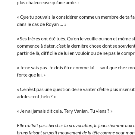
plus chaleureuse qu’une amie. »
« Que tu pouvais la considérer comme un membre de ta fam
dans le cas de Royan … »
« Ses frères ont été tués. Qu’on le veuille ou non et même si
commence à dater, c’est la dernière chose dont se souvien
partir de là, difficile de lui en vouloir ou de ne pas le com
« Je ne sais pas. Je dois être comme lui … sauf que chez moi,
forte que lui. »
« Ce n’est pas une question de se vanter d’être plus insensi
adolescent, hein ? »
« Je n’ai jamais dit cela, Tery Vanian. Tu viens ? »
Elle n’allait pas chercher la provocation, le jeune homme aux
bruns faisant un petit mouvement de la tête comme pour montr