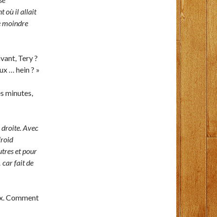
où il allait
le moindre
vant, Tery ?
ux … hein ? »
es minutes,
 droite. Avec
froid
utres et pour
 car fait de
eux. Comment