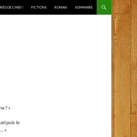
IES DE CHIBI !
FICTIONS
ROMAN
SOMMAIRE
a ? »
el puis le
 … »