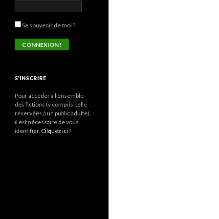
Se souvenir de moi ?
S’INSCRIRE
Pour accéder à l'ensemble
des fictions (y compris celle
réservées à un public adulte),
il est nécessaire de vous
identifier.
Cilquez ici !