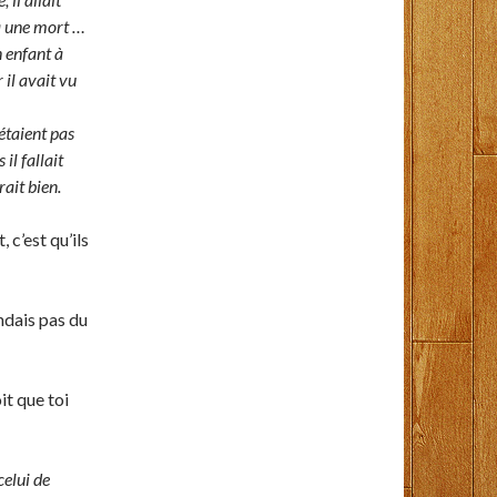
 à une mort …
n enfant à
 il avait vu
étaient pas
il fallait
rait bien.
 c’est qu’ils
endais pas du
it que toi
celui de