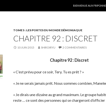
ALLER AU CONTENU
BIENVENUE AUX FRIPONNER
TOME 5 : LES PORTES DU MONDE DÉMONIAQUE
CHAPITRE 92 : DISCRET
10 JUIN 2015
SHIROIRYU
2 COMMENTAIRES
Chapitre 92 : Discret
« C’est prévu pour ce soir, Tery. Tu es prêt ? »
yu
« Je ne serais jamais prêt. Nous sommes combien, Manelen
« Je dirais une dizaine au grand maximum. Le groupe habitu
reste … ce sont des personnes qui se chargeront d’officier