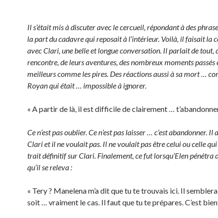
Il s’était mis à discuter avec le cercueil, répondant à des phra
la part du cadavre qui reposait à l’intérieur. Voilà, il faisait la
avec Clari, une belle et longue conversation. Il parlait de tout, 
rencontre, de leurs aventures, des nombreux moments passés 
meilleurs comme les pires. Des réactions aussi à sa mort … c
Royan qui était … impossible à ignorer.
« A partir de là, il est difficile de clairement … t’abandonner
Ce n’est pas oublier. Ce n’est pas laisser … c’est abandonner. I
Clari et il ne voulait pas. Il ne voulait pas être celui ou celle qui
trait définitif sur Clari. Finalement, ce fut lorsqu’Elen pénétra 
qu’il se releva :
« Tery ? Manelena m’a dit que tu te trouvais ici. Il semblera
soit … vraiment le cas. Il faut que tu te prépares. C’est bien