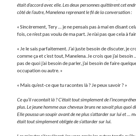
était d’accord avec elle. Les deux personnes quittèrent cet endro
côté de l’autre, Manelena reprenant le fil de la conversation :
« Sincèrement, Tery … je ne pensais pas à mal en disant cel
fois, ce n’est pas voulu de ma part. Je n’ai pas que cela à fair
« Je le sais parfaitement. J’ai juste besoin de discuter, je cro
comme ça et c’est tout, Manelena. Je crois que j’ai besoin …
pas de quoi j’ai besoin de parler, j’ai besoin de faire quelq
occupation ou autre. »
« Mais qu’est-ce que tu racontes là ? Je peux savoir ? »
Ce qu’il racontait là ? C’était tout simplement de l’incompréhen
plus. Le jeune homme aux cheveux bruns ne savait plus quoi dir
Elle poussa un soupir avant de ne plus s’attarder sur lui et … mai
était tout simplement obligée de s’attarder sur lui.
Les minutes s’écoulèrent, les unes après les autres tandis qu’ils 