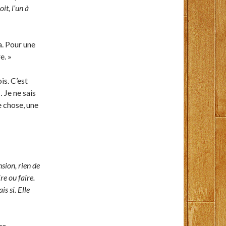
it, l’un à
a. Pour une
e. »
is. C’est
 Je ne sais
ue chose, une
sion, rien de
e ou faire.
s si. Elle
se