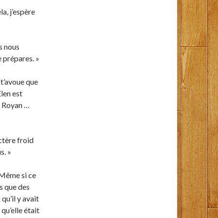
a, j’espère
us nous
e prépares. »
 t’avoue que
Elen est
e. Royan …
ctère froid
s. »
 Même si ce
ns que des
qu’il y avait
qu’elle était