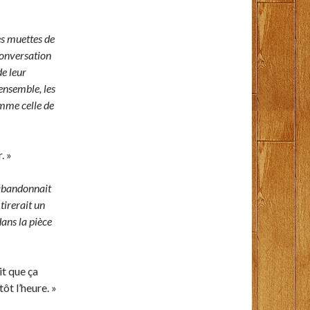
ses muettes de
 conversation
de leur
ensemble, les
omme celle de
. »
l abandonnait
 tirerait un
dans la pièce
it que ça
tôt l’heure. »