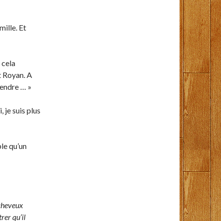
ille. Et
 cela
t Royan. A
prendre … »
 je suis plus
ble qu’un
 cheveux
er qu’il