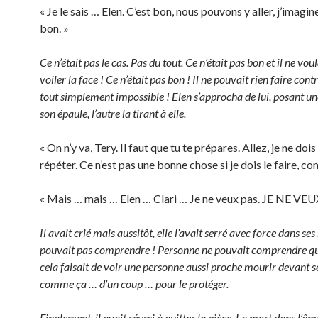
« Je le sais … Elen. C’est bon, nous pouvons y aller, j’imagin
bon. »
Ce n’était pas le cas. Pas du tout. Ce n’était pas bon et il ne voul
voiler la face ! Ce n’était pas bon ! Il ne pouvait rien faire contr
tout simplement impossible ! Elen s’approcha de lui, posant u
son épaule, l’autre la tirant à elle.
« On n’y va, Tery. Il faut que tu te prépares. Allez, je ne doi
répéter. Ce n’est pas une bonne chose si je dois le faire, co
« Mais … mais … Elen … Clari … Je ne veux pas. JE NE VEU
Il avait crié mais aussitôt, elle l’avait serré avec force dans ses
pouvait pas comprendre ! Personne ne pouvait comprendre qu
cela faisait de voir une personne aussi proche mourir devant 
comme ça … d’un coup … pour le protéger.
Finalement, il avait réussi à quitter la pièce. La mort dans l’âme,