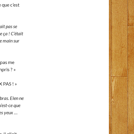
e que c’est
ait pas se
e ça ! C’était
ne main sur
s pas me
mpris ? »
X PAS ! »
 bras. Elen ne
’est-ce que
ses yeux …
 il allait