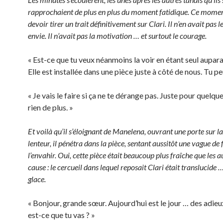
rapprochaient de plus en plus du moment fatidique. Ce moment 
devoir tirer un trait définitivement sur Clari. Il n’en avait pas 
envie. Il n’avait pas la motivation … et surtout le courage.
« Est-ce que tu veux néanmoins la voir en étant seul aupara
Elle est installée dans une pièce juste à côté de nous. Tu pe
« Je vais le faire si ça ne te dérange pas. Juste pour quelqu
rien de plus. »
Et voilà qu’il s’éloignant de Manelena, ouvrant une porte sur la
lenteur, il pénétra dans la pièce, sentant aussitôt une vague de 
l’envahir. Oui, cette pièce était beaucoup plus fraîche que les a
cause : le cercueil dans lequel reposait Clari était translucide …
glace.
« Bonjour, grande sœur. Aujourd’hui est le jour … des adi
est-ce que tu vas ? »