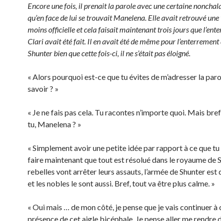
Encore une fois, il prenait la parole avec une certaine nonchal
qu’en face de lui se trouvait Manelena. Elle avait retrouvé une
moins officielle et cela faisait maintenant trois jours que l’en
Clari avait été fait. Il en avait été de même pour l’enterrement 
Shunter bien que cette fois-ci, il ne s’était pas éloigné.
« Alors pourquoi est-ce que tu évites de m’adresser la paro
savoir ? »
« Je ne fais pas cela. Tu racontes n’importe quoi. Mais bref
tu, Manelena ? »
« Simplement avoir une petite idée par rapport à ce que t
faire maintenant que tout est résolué dans le royaume de S
rebelles vont arrêter leurs assauts, l’armée de Shunter est
et les nobles le sont aussi. Bref, tout va être plus calme. »
« Oui mais … de mon côté, je pense que je vais continuer à 
présence de cet aigle bicéphale. Je pense aller me rendre 