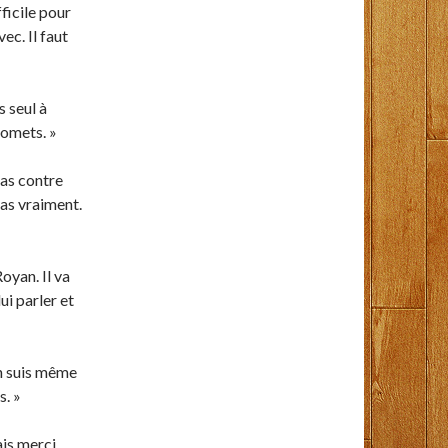
fficile pour
ec. Il faut
s seul à
romets. »
pas contre
pas vraiment.
oyan. Il va
ui parler et
’en suis même
s. »
ais merci