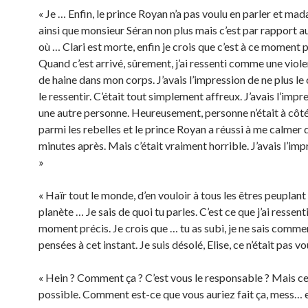
« Je … Enfin, le prince Royan n’a pas voulu en parler et ma
ainsi que monsieur Séran non plus mais c’est par rapport
où … Clari est morte, enfin je crois que c’est à ce moment p
Quand c’est arrivé, sûrement, j’ai ressenti comme une viol
de haine dans mon corps. J’avais l’impression de ne plus le 
le ressentir. C’était tout simplement affreux. J’avais l’impr
une autre personne. Heureusement, personne n’était à côt
parmi les rebelles et le prince Royan a réussi à me calmer
minutes après. Mais c’était vraiment horrible. J’avais l’im
»
« Haïr tout le monde, d’en vouloir à tous les êtres peuplant
planète … Je sais de quoi tu parles. C’est ce que j’ai ressenti
moment précis. Je crois que … tu as subi, je ne sais comme
pensées à cet instant. Je suis désolé, Elise, ce n’était pas vo
« Hein ? Comment ça ? C’est vous le responsable ? Mais ce
possible. Comment est-ce que vous auriez fait ça, mess… e