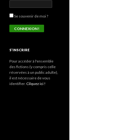
Se souvenir de moi ?
S’INSCRIRE
Pour accéder à l'ensemble
des fictions (y compris celle
réservées à un public adulte),
il est nécessaire de vous
identifier.
Cilquez ici !