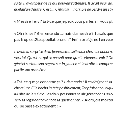
suite. Il avait peur de ce qui pouvait l’attendre. Il avait peur de
quelqu’un d’autre. C’est … C’était si … horrible de perdre un êtr
« Messire Tery ? Est-ce que je peux vous parler, s’il vous pla
« Oh ? Elise ? Bien entendu … mais du messire ? Tu sais que
pas trop cet2te appellation, non ? Enfin bref, je ne t’en veux
Il avait la surprise de la jeune demoiselle aux cheveux auburn 
vers lui. Qu’est-ce qui se passait pour qu’elle vienne le voir ? D
gêné et surtout son regard sur la gauche et la droite, il compre
partie son problème.
« Est-ce que ça concerne ça ? »
demanda t-il en désignant sa
chevelure. Elle hocha la tête positivement, Tery faisant quelqu
lui dire de le suivre. Les deux personnes se dirigèrent dans un co
Tery la regardant avant de la questionner :
« Alors, dis moi to
qui se passe exactement ? »