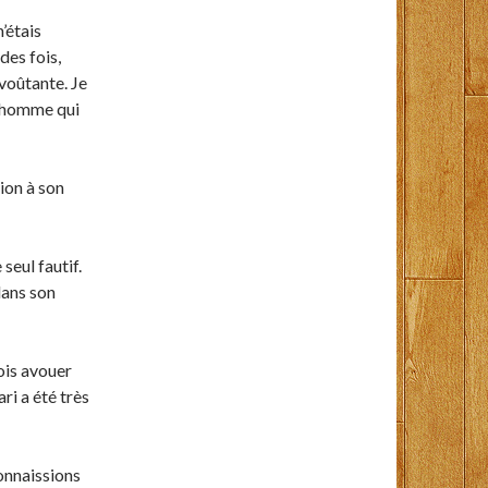
n’étais
des fois,
nvoûtante. Je
t homme qui
ion à son
 seul fautif.
dans son
ois avouer
ri a été très
onnaissions