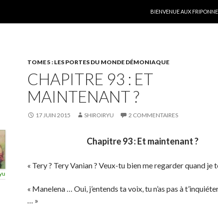
ALLER AU CONTENU
BIENVENUE AUX FRIPONNER
TOME 5 : LES PORTES DU MONDE DÉMONIAQUE
CHAPITRE 93 : ET
MAINTENANT ?
17 JUIN 2015
SHIROIRYU
2 COMMENTAIRES
Chapitre 93 : Et maintenant ?
« Tery ? Tery Vanian ? Veux-tu bien me regarder quand je te
yu
« Manelena … Oui, j’entends ta voix, tu n’as pas à t’inquiéter
… »