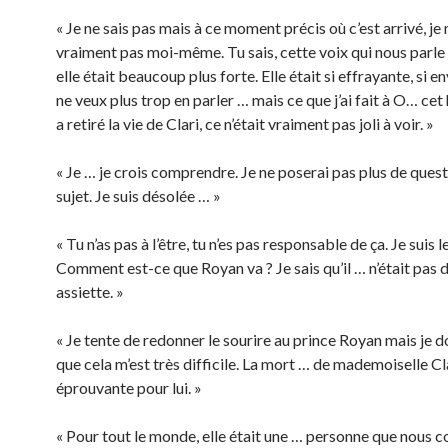
« Je ne sais pas mais à ce moment précis où c’est arrivé, je 
vraiment pas moi-même. Tu sais, cette voix qui nous parle 
elle était beaucoup plus forte. Elle était si effrayante, si e
ne veux plus trop en parler … mais ce que j’ai fait à O… ce
a retiré la vie de Clari, ce n’était vraiment pas joli à voir. »
« Je … je crois comprendre. Je ne poserai pas plus de quest
sujet. Je suis désolée … »
« Tu n’as pas à l’être, tu n’es pas responsable de ça. Je suis le
Comment est-ce que Royan va ? Je sais qu’il … n’était pas 
assiette. »
« Je tente de redonner le sourire au prince Royan mais je d
que cela m’est très difficile. La mort … de mademoiselle Cla
éprouvante pour lui. »
« Pour tout le monde, elle était une … personne que nous c