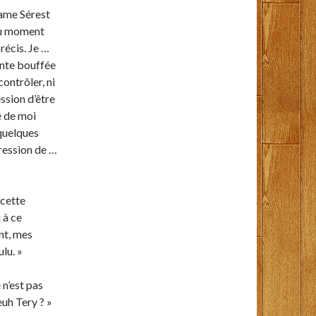
dame Sérest
 au moment
récis. Je …
ente bouffée
contrôler, ni
ession d’être
é de moi
 quelques
pression de …
 cette
 à ce
nt, mes
ulu. »
 n’est pas
uh Tery ? »