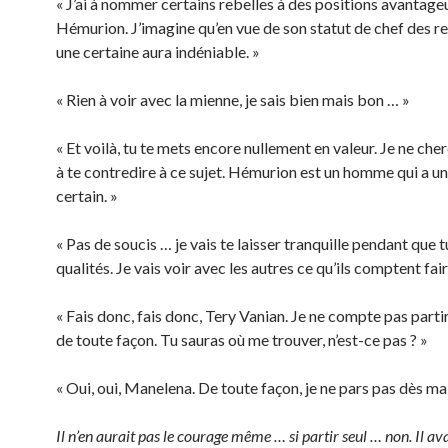
« J’ai à nommer certains rebelles à des positions avantag
Hémurion. J’imagine qu’en vue de son statut de chef des reb
une certaine aura indéniable. »
« Rien à voir avec la mienne, je sais bien mais bon … »
« Et voilà, tu te mets encore nullement en valeur. Je ne che
à te contredire à ce sujet. Hémurion est un homme qui a u
certain. »
« Pas de soucis … je vais te laisser tranquille pendant que 
qualités. Je vais voir avec les autres ce qu’ils comptent fair
« Fais donc, fais donc, Tery Vanian. Je ne compte pas parti
de toute façon. Tu sauras où me trouver, n’est-ce pas ? »
« Oui, oui, Manelena. De toute façon, je ne pars pas dès ma
Il n’en aurait pas le courage même … si partir seul … non. Il ava