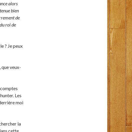
ance alors
 tenue bien
terrement de
du roi de
le ? Je peux
, que veux-
u comptes
hunter. Les
 derrière moi
chercher la
dans cette