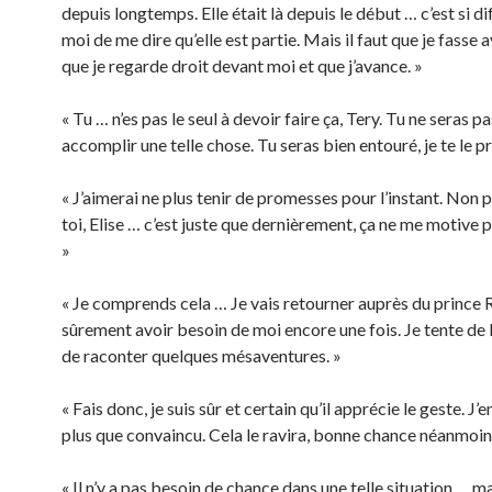
depuis longtemps. Elle était là depuis le début … c’est si di
moi de me dire qu’elle est partie. Mais il faut que je fasse av
que je regarde droit devant moi et que j’avance. »
« Tu … n’es pas le seul à devoir faire ça, Tery. Tu ne seras pa
accomplir une telle chose. Tu seras bien entouré, je te le p
« J’aimerai ne plus tenir de promesses pour l’instant. Non 
toi, Elise … c’est juste que dernièrement, ça ne me motive 
»
« Je comprends cela … Je vais retourner auprès du prince R
sûrement avoir besoin de moi encore une fois. Je tente de l
de raconter quelques mésaventures. »
« Fais donc, je suis sûr et certain qu’il apprécie le geste. J
plus que convaincu. Cela le ravira, bonne chance néanmoin
« Il n’y a pas besoin de chance dans une telle situation … m