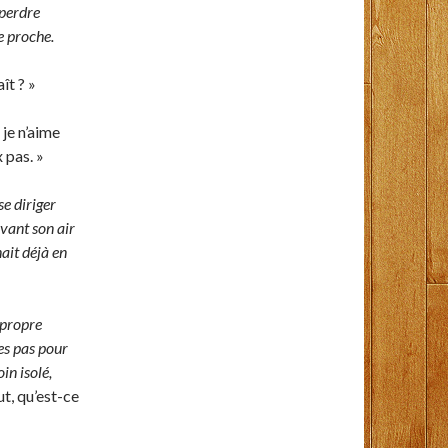
 perdre
e proche.
ît ? »
 je n’aime
 pas. »
se diriger
evant son air
nait déjà en
 propre
es pas pour
in isolé,
ut, qu’est-ce