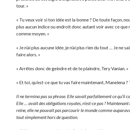
tour. »
« Tu veux voir si ton idée est la bonne ? De toute façon, no
plus aucun indice ou endroit donc autant voir avec ce que
comme moyen. »
« Je n’ai plus aucune idée, je n’ai plus rien du tout … Je ne sa
faire alors. »
« Arrêtes donc de geindre et de te plaindre, Tery Vanian. «
« Et toi, qu’est-ce que tu vas faire maintenant, Manelena ?
Il ne termina pas sa phrase. Elle savait parfaitement ce qu’il c
Elle … avait des obligations royales, n’est-ce pas ? Maintenant q
reine, elle ne pouvait pas parcourir le monde comme auparavant
tout simplement hors de question.