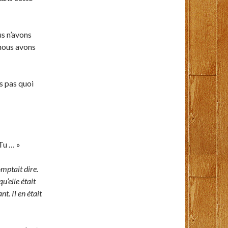
us n’avons
 nous avons
is pas quoi
 Tu … »
omptait dire.
u’elle était
. Il en était