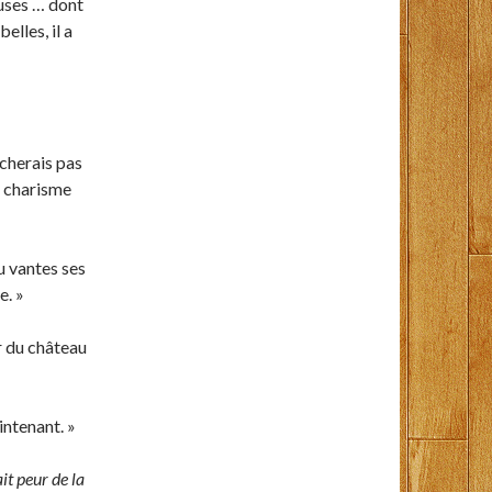
euses … dont
elles, il a
rcherais pas
n charisme
tu vantes ses
e. »
r du château
intenant. »
it peur de la