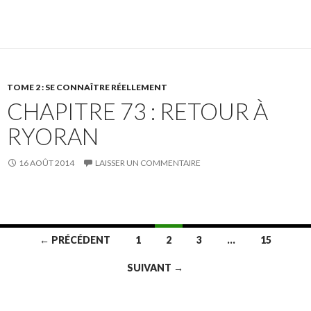
TOME 2 : SE CONNAÎTRE RÉELLEMENT
CHAPITRE 73 : RETOUR À
RYORAN
16 AOÛT 2014
LAISSER UN COMMENTAIRE
Navigation
← PRÉCÉDENT
1
2
3
…
15
des
SUIVANT →
articles