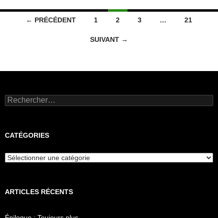
Navigation
← PRÉCÉDENT
1
2
3
…
21
des
SUIVANT →
articles
Rechercher :
CATÉGORIES
Catégories
ARTICLES RÉCENTS
Épilogue : Toujours plus